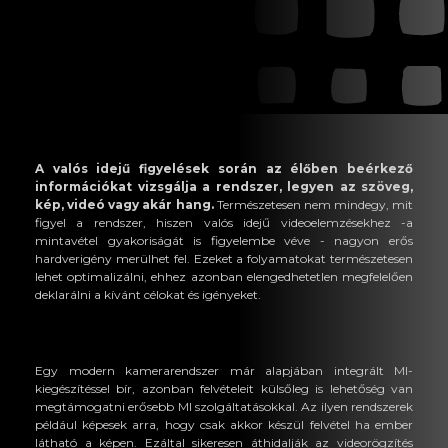
A valós idejű figyelések során az élőben beérkező
információkat vizsgálja a rendszer, legyen az szöveg,
kép, videó vagy akár hang.
Természetesen nem mindegy, mit
figyel a rendszer, hiszen valós idejű videoelemzésekhez -a
mintavétel gyakoriságát is figyelembe véve - nagyon erős
hardverigény merülhet fel. Ezeket a folyamatokat természetesen
lehet optimalizálni, ehhez azonban elengedhetetlen megfelelően
deklarálni a kívánt célokat és igényeket.
Egy modern kamerarendszer már alapjában integrált MI-
kiegészítéssel bír, azonban felvételeit külsőleg is lehetőség van
megtámogatni erősebb MI szolgáltatásokkal. Az ilyen rendszerek
például képesek arra, hogy csak akkor készül felvétel ha ember
látható a képen. Ezáltal sikeresen áthidalják az videorögzítés