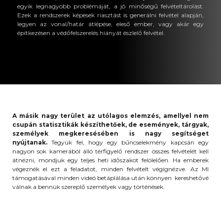
egyik legnagyobb problémáját, a jó minőségű felvételtárolást.
Ezek a rendszerek képesek riasztást is generálni felvétel alapján,
legyen az vonal/határ átlépése, eleső ember, vagy akár egy
építkezésen a védőfelszerelés hiányát észlelő felvétel.
A másik nagy terület az utólagos elemzés, amellyel nem
csupán statisztikák készíthetőek, de események, tárgyak,
személyek megkeresésében is nagy segítséget
nyújtanak.
Tegyük fel, hogy egy bűncselekmény kapcsán egy
nagyon sok kamerából álló térfigyelő rendszer összes felvételét kell
átnézni, mondjuk egy teljes heti időszakot felölelően. Ha emberek
végeznék el ezt a feladatot, minden felvételt végignézve. Az MI
támogatásával minden videó betáplálása után könnyen kereshetővé
válnak a bennük szereplő személyek vagy történések.