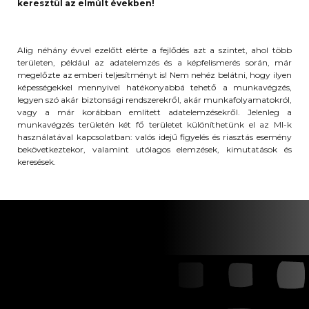
keresztül az elmúlt években!
Alig néhány évvel ezelőtt elérte a fejlődés azt a szintet, ahol több
területen, például az adatelemzés és a képfelismerés során, már
megelőzte az emberi teljesítményt is! Nem nehéz belátni, hogy ilyen
képességekkel mennyivel hatékonyabbá tehető a munkavégzés,
legyen szó akár biztonsági rendszerekről, akár munkafolyamatokról,
vagy a már korábban említett adatelemzésekről. Jelenleg a
munkavégzés területén két fő területet különíthetünk el az MI-k
használatával kapcsolatban: valós idejű figyelés és riasztás esemény
bekövetkeztekor, valamint utólagos elemzések, kimutatások és
keresések.