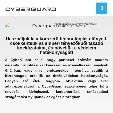
technológia.rendszer.védelem
Használjuk ki a korszerű technológiák előnyeit,
csökkentsük az emberi tényezőkből fakadó
kockázatokat, és növeljük a védelem
hatékonyságát!
A CyberGuard célja, hogy partnerei számára modern
műszaki megoldásokat keressen és üzemeltessen, amelyek
önállóan, vagy más rendszerekbe integrálva segítik a
biztonságot, erősítik az őrzés-védelem hatékonyságát.
Legyen szó élet-, vagyon-, objektum- vagy akár
adatbiztonságról, a CyberGuard szakemberei teljes körű
tervezési, kivitelezési, karbantartási, tanácsadási
szolgáltatást nyújtanak az egész országban.