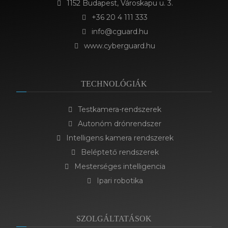
1152 Budapest, Városkapu u. 3.
+36 20 4 111 333
info@cguard.hu
www.cyberguard.hu
TECHNOLÓGIÁK
Testkamera-rendszerek
Autonóm drónrendszer
Intelligens kamera rendszerek
Beléptető rendszerek
Mesterséges intelligencia
Ipari robotika
SZOLGÁLTATÁSOK