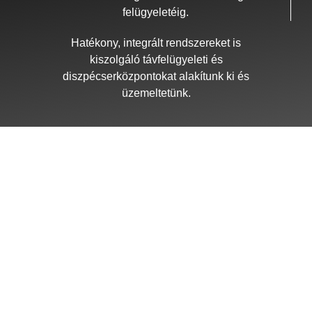
felügyeletéig.
Hatékony, integrált rendszereket is
kiszolgáló távfelügyeleti és
diszpécserközpontokat alakítunk ki és
üzemeltetünk.
VIDEOTECHNIKA
telepített kamerarendszerek
fedélzeti kamerák
testkamerák (online és offline)