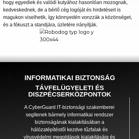
hogy egyediek és valódi kutyához hasonlóan mozognak,
kedveskednek, de a bérlő cég logóját és hirdetéseit is
magukon viselhetik, így könnyedén vonzzák a közönséget,
és a fókuszt a standjára, üzletére irányítják.
INFORMATIKAI BIZTONSÁG
TÁVFELÜGYELETI ÉS
DISZPÉCSERKÖZPONTOK
A CyberGuard IT-biztonsági szakemberei
segítenek bármely informatikai rendszer
biztonságának kialakításában a
hálózatépítéstől kezdve tűzfalak és
vírusvédelmi megoldások kialakításáig és